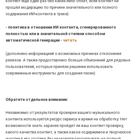
контент еще один раз без каких-либо оплат, если контент не
прошёл модерацию по причине значительного или полного
содержания ИИ-контента в треке)
- политика в отношении ИИ контента, сгенерированного
полностью или в значительной степени способом
автоматической генерации -
читать
(дополнено информацией о возможных причинах отклонения
релизов. А также предоставлено больше объяснений для рядовых
пользователей, которые приняли решение использовать
современные инструменты для создания песен)
Обратите отдельное внимание:
Независимо от результатов проверки вашего музыкального
контента используется ресурс сервиса и время на обработку. Нет
возможности знать заранее пройдет ли ваш контент проверку,
какого качества контент, а также какое содержимое и творческое
участие в его составе. Вы не можете рассчитывать на полный