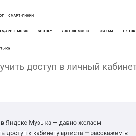
ОГ
СМАРТ-ЛИНКИ
NES/APPLE MUSIC
SPOTIFY
YOUTUBE MUSIC
SHAZAM
TIK TOK
узыка
учить доступ в личный кабине
 в Яндекс Музыка — давно желаем
ь доступ к кабинету артиста — расскажем в