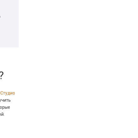
о
?
 Студио
лучить
торые
ей.