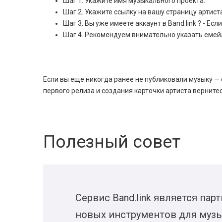
Шаг 1. Укажите имя музыкального проекта.
Шаг 2. Укажите ссылку на вашу страницу артист
Шаг 3. Вы уже имеете аккаунт в Band.link ? - Ес
Шаг 4. Рекомендуем внимательно указать емейл 
Если вы еще никогда ранее не публиковали музыку —
первого релиза и создания карточки артиста верните
Полезный совет
Сервис Band.link является па
новых инструментов для муз