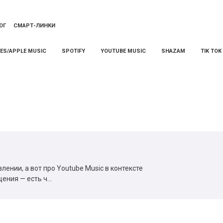
ОГ
СМАРТ-ЛИНКИ
NES/APPLE MUSIC
SPOTIFY
YOUTUBE MUSIC
SHAZAM
TIK TOK
лении, а вот про Youtube Music в контексте
ния — есть ч...